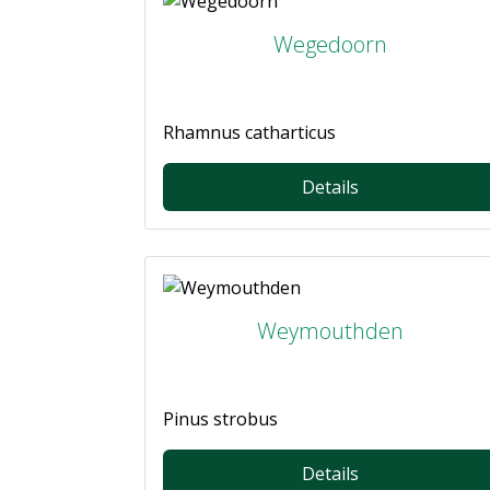
Wegedoorn
Rhamnus catharticus
Details
Weymouthden
Pinus strobus
Details