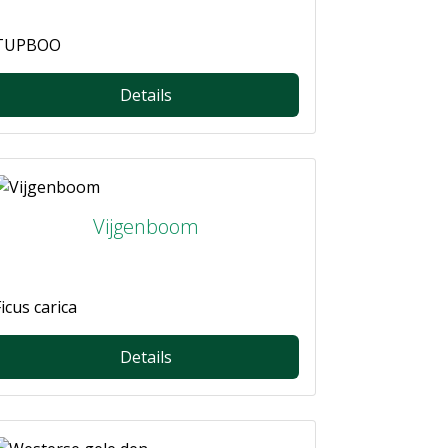
TUPBOO
Details
Vijgenboom
icus carica
Details