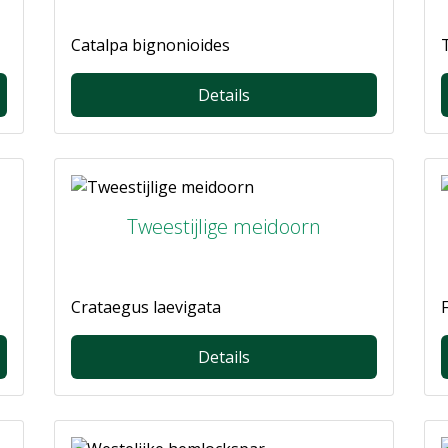
Catalpa bignonioides
Details
Tweestijlige meidoorn
Crataegus laevigata
F
Details