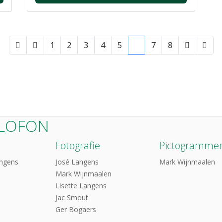
1
2
3
4
5
6
7
8
LOFON
Fotografie
Pictogramme
angens
José Langens
Mark Wijnmaalen
Mark Wijnmaalen
Lisette Langens
Jac Smout
Ger Bogaers