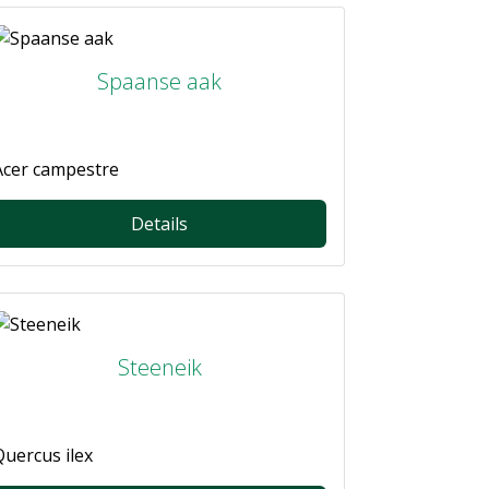
Spaanse aak
Acer campestre
Details
Steeneik
Quercus ilex