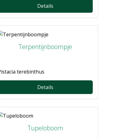
Details
Terpentijnboompje
Pistacia terebinthus
Details
Tupeloboom