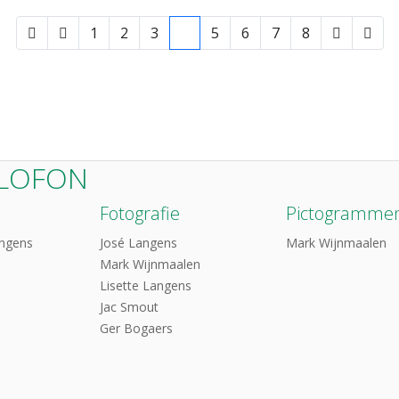
1
2
3
4
5
6
7
8
LOFON
Fotografie
Pictogramme
angens
José Langens
Mark Wijnmaalen
Mark Wijnmaalen
Lisette Langens
Jac Smout
Ger Bogaers