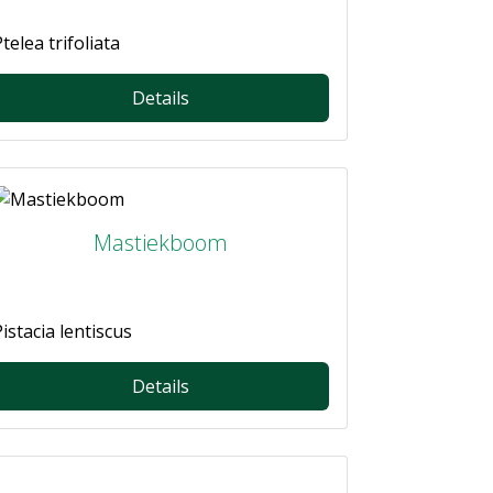
telea trifoliata
Details
Mastiekboom
Pistacia lentiscus
Details