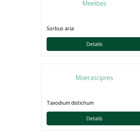
Meelbes
Sorbus aria
Details
Moerascipres
Taxodium distichum
Details