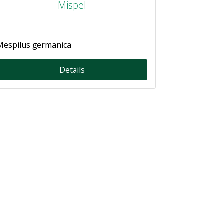
Mispel
Mespilus germanica
Details