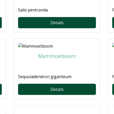
Salix pentranda
P
Details
Mammoetboom
Sequoiadendron giganteum
Details