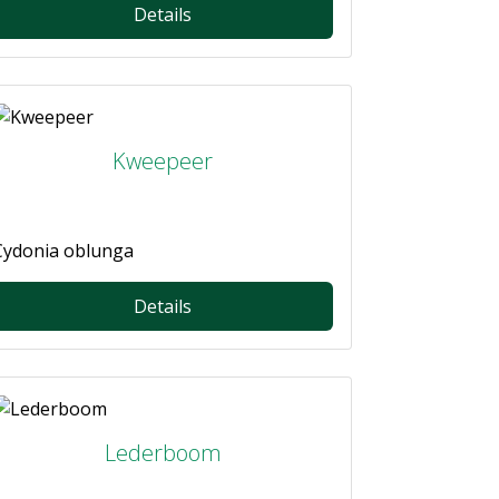
Details
Kweepeer
Cydonia oblunga
Details
Lederboom