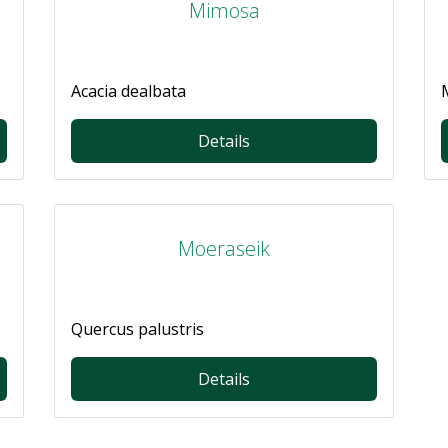
Mimosa
Acacia dealbata
Details
Moeraseik
Quercus palustris
Details