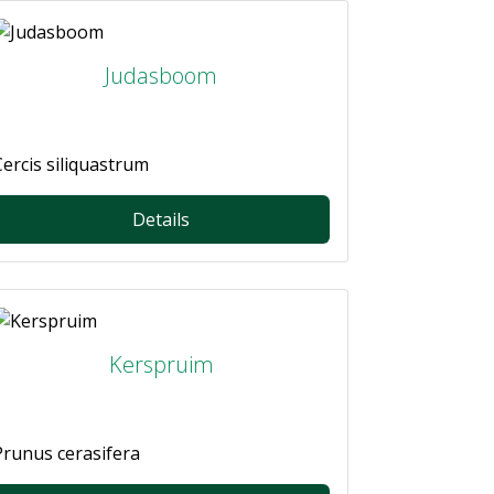
Judasboom
Cercis siliquastrum
Details
Kerspruim
Prunus cerasifera