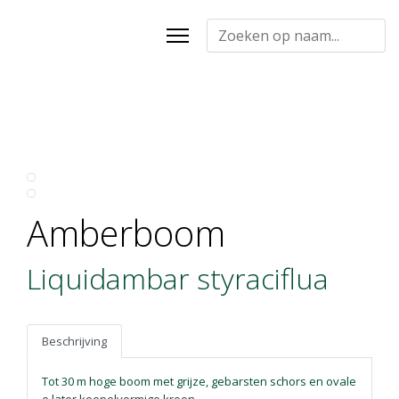
Amberboom
Liquidambar styraciflua
Beschrijving
Tot 30 m hoge boom met grijze, gebarsten schors en ovale