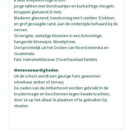
e later koepelvormige kroon.
Jonge takken met donshaartjes en kurkachtige vleugels.
Knoppen glanzend (5 mm).
Bladeren glanzend, handvormig met 5 (zelden 7) lobben
en grof gezaagde rand, aan de onderzijde behaard bij de
nerven.
Groengele, stekelige bloemen in een bolvormige,
hangende bloeiwijze. Bloeitijd mei.
Oorspronkelijk uit het Oosten van Noord-Amerika en
Guatemala.
Fam: Hamamelidaceae (Toverhazelaarfamilie).
Wetenswaardigheden
Uit de schors wordt een geurige hars gewonnen
(vloeibaar amber of storax).
De zaden van de Amberboom worden gebruikt in de
kruidenmagie en beschermen tegen kwade krachten,
door ze op het altaar te plaatsen of te gebruiken bij
rituelen.