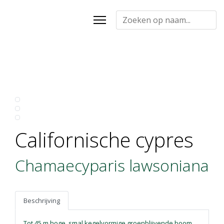
Californische cypres
Chamaecyparis lawsoniana
Beschrijving
Tot 45 m hoge, smal kegelvormige groenblijvende boom.